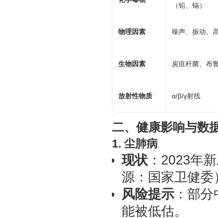
（铅、镉）
物理因素
噪声、振动、
生物因素
炭疽杆菌、布
放射性物质
α/β/γ射线
二、健康影响与数
1. 尘肺病
现状
：2023年
源：国家卫健委
风险提示
：部分
能被低估。