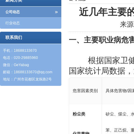
新闻分类
近几年主要
公司动态
来源
行业动态
联系我们
一、主要职业病危
手机：18688133670
电话：020-29885960
	根据国家卫健委《中国职业病防治年报（2021-2023）》及
微信：GeYabag
邮箱：
18688133670@qq.com
地址：广州市花都区龙珠路2号
危害因素类别
具体危害物/因
粉尘类
矽尘、煤尘、
苯、正己烷、
化学毒物